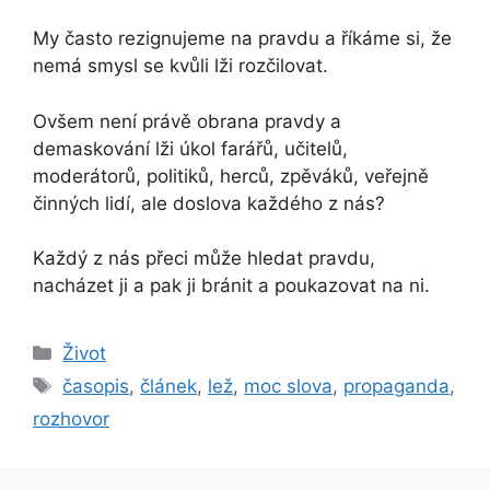
My často rezignujeme na pravdu a říkáme si, že
nemá smysl se kvůli lži rozčilovat.
Ovšem není právě obrana pravdy a
demaskování lži úkol farářů, učitelů,
moderátorů, politiků, herců, zpěváků, veřejně
činných lidí, ale doslova každého z nás?
Každý z nás přeci může hledat pravdu,
nacházet ji a pak ji bránit a poukazovat na ni.
Rubriky
Život
Štítky
časopis
,
článek
,
lež
,
moc slova
,
propaganda
,
rozhovor