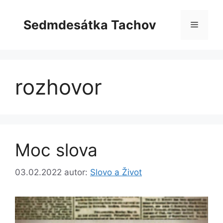
Přeskočit
na
Sedmdesátka Tachov
Menu
obsah
rozhovor
Moc slova
03.02.2022
autor:
Slovo a Život