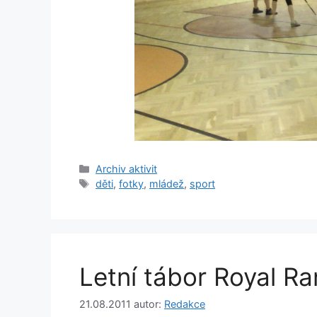
Rubriky
Archiv aktivit
Štítky
děti
,
fotky
,
mládež
,
sport
Letní tábor Royal R
21.08.2011
autor:
Redakce