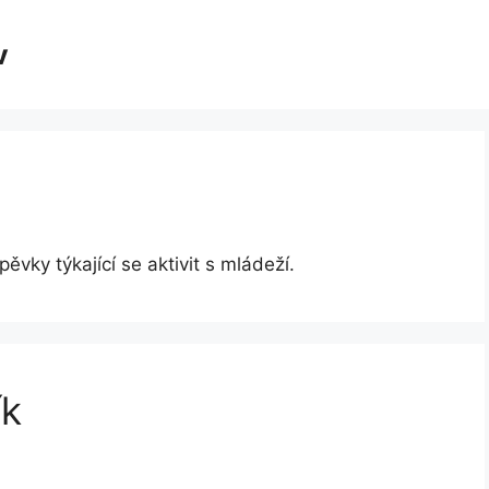
v
vky týkající se aktivit s mládeží.
ík