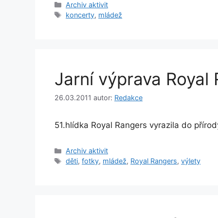
Rubriky
Archiv aktivit
Štítky
koncerty
,
mládež
Jarní výprava Royal
26.03.2011
autor:
Redakce
51.hlídka Royal Rangers vyrazila do přírod
Rubriky
Archiv aktivit
Štítky
děti
,
fotky
,
mládež
,
Royal Rangers
,
výlety