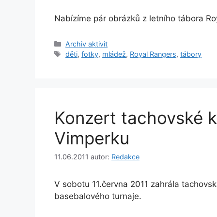
Nabízíme pár obrázků z letního tábora R
Rubriky
Archiv aktivit
Štítky
děti
,
fotky
,
mládež
,
Royal Rangers
,
tábory
Konzert tachovské k
Vimperku
11.06.2011
autor:
Redakce
V sobotu 11.června 2011 zahrála tachovská
basebalového turnaje.