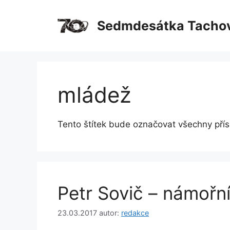
Přeskočit
na
Sedmdesátka Tacho
obsah
mládež
Tento štítek bude označovat všechny příspě
Petr Sovič – námořn
23.03.2017
autor:
redakce