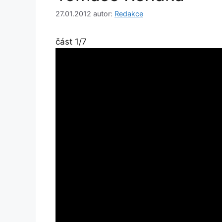
27.01.2012
autor:
Redakce
část 1/7