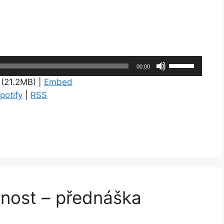
Použitím
00:00
šipek
(21.2MB) |
Embed
nahoru/dolů
potify
|
RSS
zvýšíte
nebo
snížíte
úroveň
hlasitosti.
rnost – přednáška