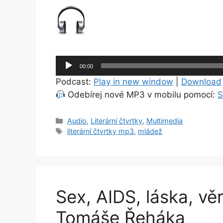
Audio
00:00
přehrávač
Podcast:
Play in new window
|
Download
Odebírej nové MP3 v mobilu pomocí:
S
Rubriky
Audio
,
Literární čtvrtky
,
Multimedia
Štítky
literární čtvrtky mp3
,
mládež
Sex, AIDS, láska, vě
Tomáše Řeháka