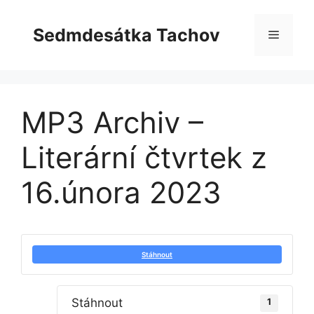
Přeskočit
na
Sedmdesátka Tachov
Menu
obsah
MP3 Archiv –
Literární čtvrtek z
16.února 2023
Stáhnout
Stáhnout
1