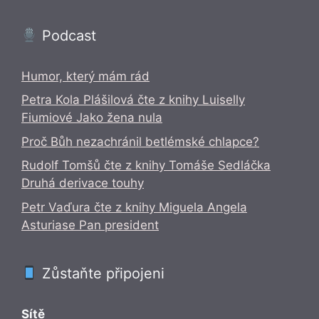
Podcast
Humor, který mám rád
Petra Kola Plášilová čte z knihy Luiselly
Fiumiové Jako žena nula
Proč Bůh nezachránil betlémské chlapce?
Rudolf Tomšů čte z knihy Tomáše Sedláčka
Druhá derivace touhy
Petr Vaďura čte z knihy Miguela Angela
Asturiase Pan president
Zůstaňte připojeni
Sítě