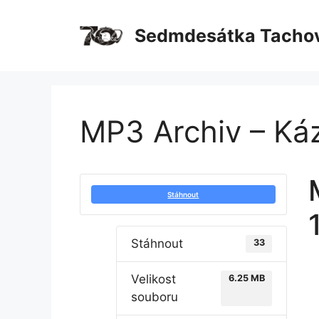
Přeskočit
na
Sedmdesátka Tacho
obsah
MP3 Archiv – Ká
Stáhnout
Stáhnout
33
Velikost
6.25 MB
souboru