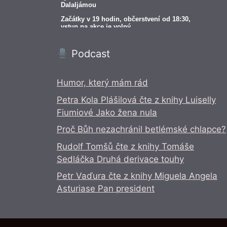
Podcast
Humor, který mám rád
Petra Kola Plášilová čte z knihy Luiselly
Fiumiové Jako žena nula
Proč Bůh nezachránil betlémské chlapce?
Rudolf Tomšů čte z knihy Tomáše
Sedláčka Druhá derivace touhy
Petr Vaďura čte z knihy Miguela Angela
Asturiase Pan president