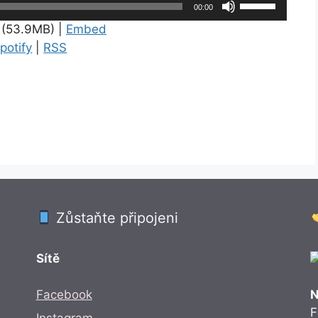
Použitím
00:00
šipek
(53.9MB) |
Embed
nahoru/dolů
potify
|
RSS
zvýšíte
nebo
snížíte
úroveň
hlasitosti.
Zůstaňte připojeni
Sítě
Facebook
N
F