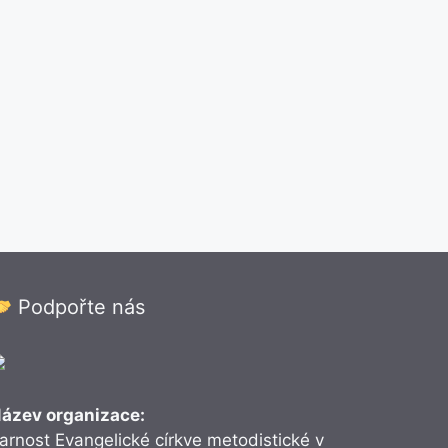
Podpořte nás
ázev organizace:
arnost Evangelické církve metodistické v