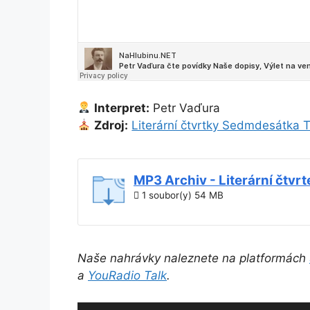
Interpret:
Petr Vaďura
Zdroj:
Literární čtvrtky Sedmdesátka 
MP3 Archiv - Literární čtvrt
1 soubor(y)
54 MB
Naše nahrávky naleznete na platformách
a
YouRadio Talk
.
Audio