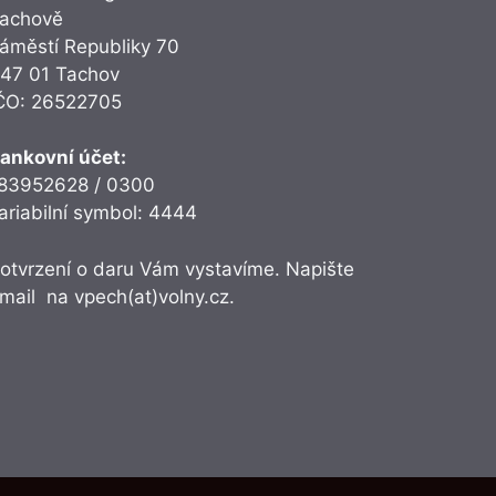
achově
áměstí Republiky 70
47 01 Tachov
ČO: 26522705
ankovní účet:
83952628 / 0300
ariabilní symbol: 4444
otvrzení o daru Vám vystavíme. Napište
mail na
vpech(at)volny.cz.