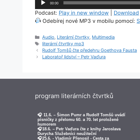
00:00
přehrávač
Podcast:
Play in new window
|
Download
Odebírej nové MP3 v mobilu pomocí:
S
Rubriky
Audio
,
Literární čtvrtky
,
Multimedia
Štítky
literární čtvrtky mp3
Rudolf Tomšů čte předehru Goethova Fausta
Laboratoř lidství – Petr Vaďura
program literárních čtvrtků