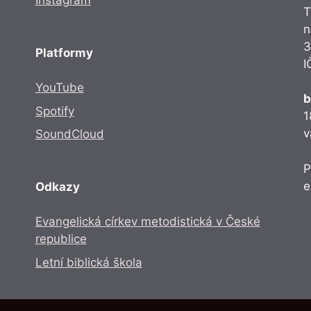
Instagram
T
n
3
Platformy
I
YouTube
b
Spotify
1
v
SoundCloud
P
e
Odkazy
Evangelická církev metodistická v České
republice
Letní biblická škola