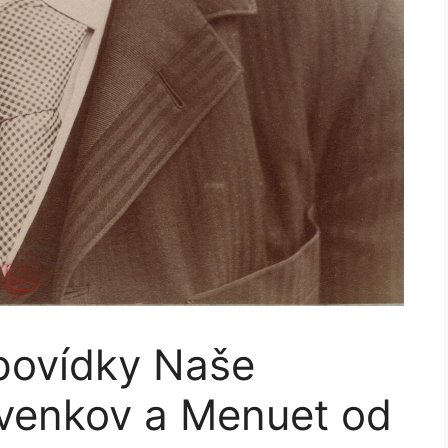
 povídky Naše
 venkov a Menuet od