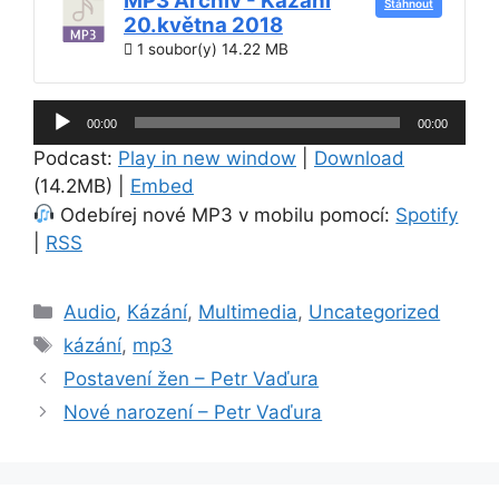
MP3 Archiv - Kázání
Stáhnout
20.května 2018
1 soubor(y)
14.22 MB
Audio
00:00
00:00
přehrávač
Podcast:
Play in new window
|
Download
(14.2MB) |
Embed
Odebírej nové MP3 v mobilu pomocí:
Spotify
|
RSS
Rubriky
Audio
,
Kázání
,
Multimedia
,
Uncategorized
Štítky
kázání
,
mp3
Postavení žen – Petr Vaďura
Nové narození – Petr Vaďura