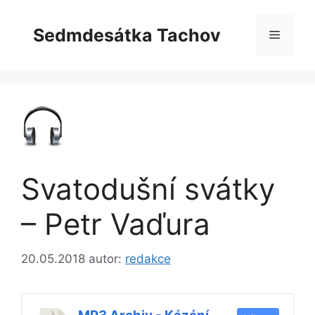
Přeskočit
na
Sedmdesátka Tachov
Menu
obsah
Svatodušní svátky
– Petr Vaďura
20.05.2018
autor:
redakce