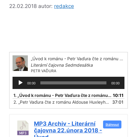
22.02.2018
autor:
redakce
„Úvod k románu - Petr Vaďura čte z románu Aldouse Huxleyho Konec civilizace -“
Literární čajovna Sedmdesátka
PETR VAĎURA
Audio
00:00
00:00
přehrávač
1.
„Úvod k románu - Petr Vaďura čte z románu Aldouse Huxleyho Konec civilizace -“
10:11
2.
„Petr Vaďura čte z románu Aldouse Huxleyho Konec civilizace“
37:01
MP3 Archiv - Literární
Stáhnout
čajovna 22.února 2018 -