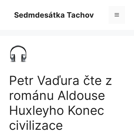
Přeskočit
na
Sedmdesátka Tachov
Menu
obsah
Petr Vaďura čte z
románu Aldouse
Huxleyho Konec
civilizace