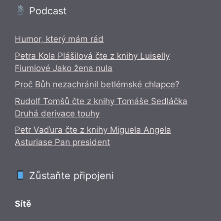
Podcast
Humor, který mám rád
Petra Kola Plášilová čte z knihy Luiselly
Fiumiové Jako žena nula
Proč Bůh nezachránil betlémské chlapce?
Rudolf Tomšů čte z knihy Tomáše Sedláčka
Druhá derivace touhy
Petr Vaďura čte z knihy Miguela Angela
Asturiase Pan president
Zůstaňte připojeni
Sítě