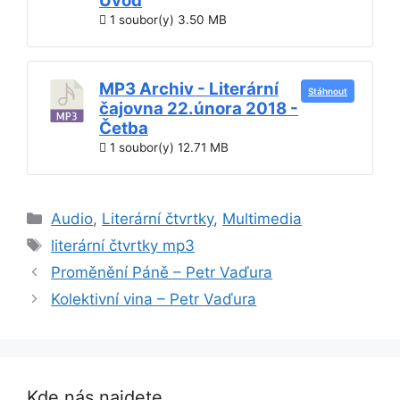
Úvod
1 soubor(y)
3.50 MB
MP3 Archiv - Literární
Stáhnout
čajovna 22.února 2018 -
Četba
1 soubor(y)
12.71 MB
Rubriky
Audio
,
Literární čtvrtky
,
Multimedia
Štítky
literární čtvrtky mp3
Proměnění Páně – Petr Vaďura
Kolektivní vina – Petr Vaďura
Kde nás najdete