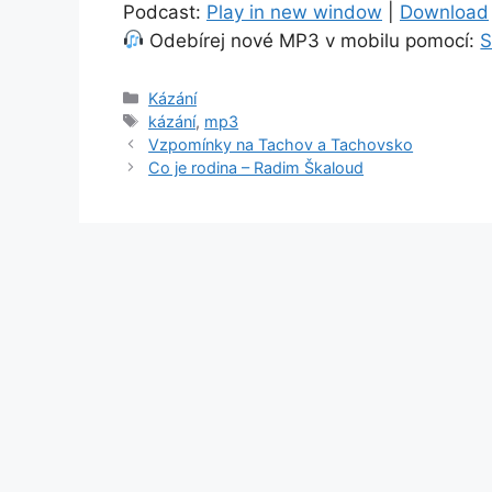
Podcast:
Play in new window
|
Download
Odebírej nové MP3 v mobilu pomocí:
S
Rubriky
Kázání
Štítky
kázání
,
mp3
Vzpomínky na Tachov a Tachovsko
Co je rodina – Radim Škaloud