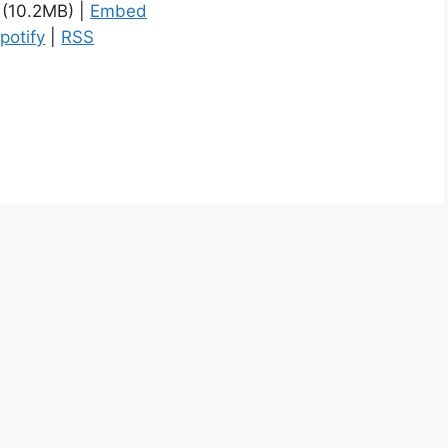
(10.2MB) |
Embed
nahoru/dolů
potify
|
RSS
zvýšíte
nebo
snížíte
úroveň
hlasitosti.