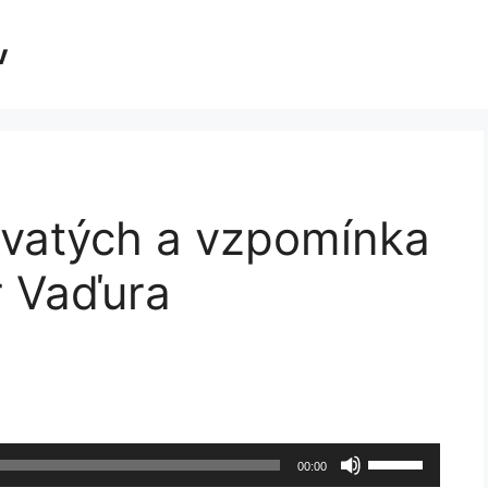
v
svatých a vzpomínka
r Vaďura
Použitím
00:00
šipek