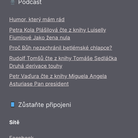
Podcast
Humor, který mám rád
Petra Kola Plášilová čte z knihy Luiselly
Fiumiové Jako žena nula
Proč Bůh nezachránil betlémské chlapce?
Rudolf Tomšů čte z knihy Tomáše Sedláčka
Druhá derivace touhy
Petr Vaďura čte z knihy Miguela Angela
Asturiase Pan president
Zůstaňte připojeni
Sítě
Facebook