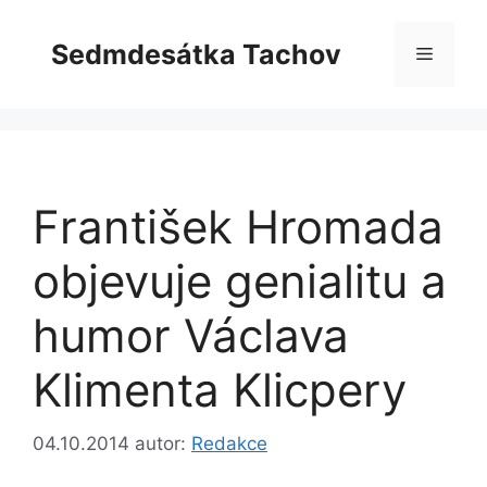
Přeskočit
na
Sedmdesátka Tachov
Menu
obsah
František Hromada
objevuje genialitu a
humor Václava
Klimenta Klicpery
04.10.2014
autor:
Redakce