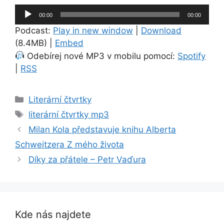
Audio
00:00
00:00
přehrávač
Podcast:
Play in new window
|
Download
(8.4MB) |
Embed
Odebírej nové MP3 v mobilu pomocí:
Spotify
|
RSS
Rubriky
Literární čtvrtky
Štítky
literární čtvrtky mp3
Milan Kola představuje knihu Alberta
Schweitzera Z mého života
Díky za přátele – Petr Vaďura
Kde nás najdete