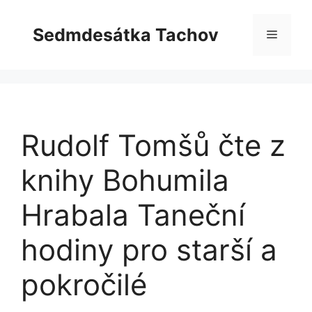
Přeskočit
na
Sedmdesátka Tachov
Menu
obsah
Rudolf Tomšů čte z
knihy Bohumila
Hrabala Taneční
hodiny pro starší a
pokročilé