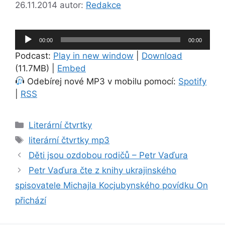
26.11.2014
autor:
Redakce
Audio
00:00
00:00
přehrávač
Podcast:
Play in new window
|
Download
(11.7MB) |
Embed
Odebírej nové MP3 v mobilu pomocí:
Spotify
|
RSS
Rubriky
Literární čtvrtky
Štítky
literární čtvrtky mp3
Děti jsou ozdobou rodičů – Petr Vaďura
Petr Vaďura čte z knihy ukrajinského
spisovatele Michajla Kocjubynského povídku On
přichází