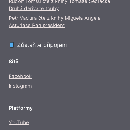
Rudolf Tomšů čte z knihy Tomáše Sedláčka
Druhá derivace touhy
Petr Vaďura čte z knihy Miguela Angela
Asturiase Pan president
Zůstaňte připojeni
Sítě
Facebook
Instagram
Platformy
YouTube