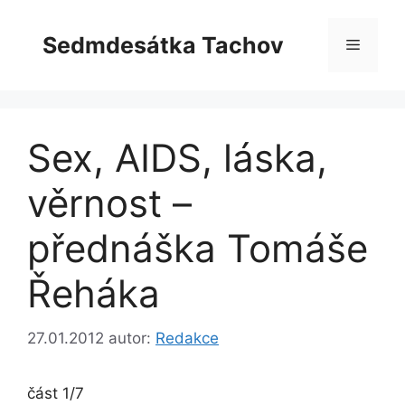
Přeskočit
na
Sedmdesátka Tachov
Menu
obsah
Sex, AIDS, láska,
věrnost –
přednáška Tomáše
Řeháka
27.01.2012
autor:
Redakce
část 1/7