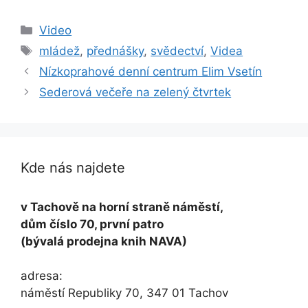
Rubriky
Video
Štítky
mládež
,
přednášky
,
svědectví
,
Videa
Nízkoprahové denní centrum Elim Vsetín
Sederová večeře na zelený čtvrtek
Kde nás najdete
v Tachově na horní straně náměstí,
dům číslo 70, první patro
(bývalá prodejna knih NAVA)
adresa:
náměstí Republiky 70, 347 01 Tachov